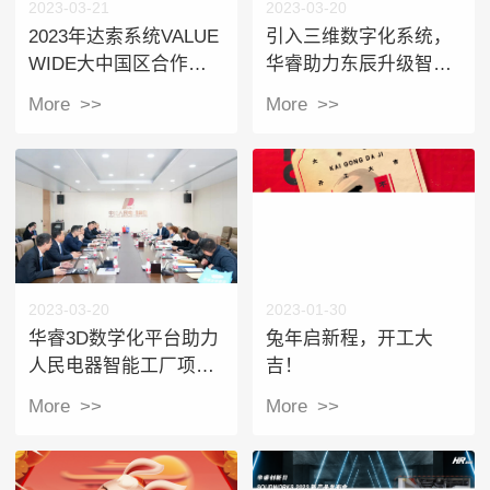
2023-03-21
2023-03-20
2023年达索系统VALUE
引入三维数字化系统，
WIDE大中国区合作伙
华睿助力东辰升级智能
伴大会圆满举办！华睿
化工厂
More >>
More >>
信息现场分享并获多项
荣誉！
2023-03-20
2023-01-30
华睿3D数学化平台助力
兔年启新程，开工大
人民电器智能工厂项目
吉！
验收！
More >>
More >>