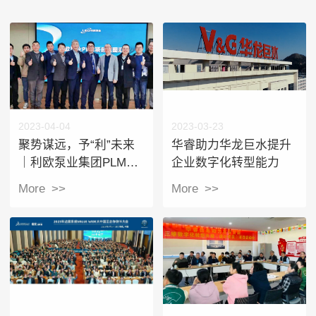
2023-04-04
2023-03-23
聚势谋远，予“利”未来
华睿助力华龙巨水提升
｜利欧泵业集团PLM项
企业数字化转型能力
目蓝图方案汇报会顺利
More >>
More >>
召开