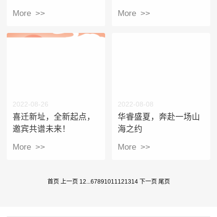
日 - 嘉兴站&杭州站
精彩瞬间回顾
More >>
More >>
2022-08-26
2022-08-08
喜迁新址，全新起点，
华睿盛夏，奔赴一场山
邀宾共谱未来！
海之约
More >>
More >>
首页
上一页
1
2
...
6
7
8
9
10
11
12
13
14
下一页
尾页