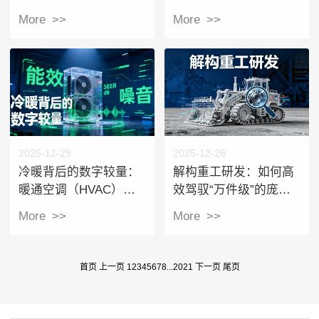
从仿真分析到参数化设
南：达索正版授权服务
More >>
More >>
计的全流程解决方案
商华睿信息技术有限公
司——从正版直供到
PDM/PLM深度实施
2025-12-29
2025-12-26
冷暖背后的数字较量：
​解构重工研发：如何高
暖通空调（HVAC）行
效驾驭“万件级”的庞然
业如何搞定“能效”与“噪
大物？
More >>
More >>
音”？
首页
上一页
1
2
3
4
5
6
7
8
...
20
21
下一页
尾页