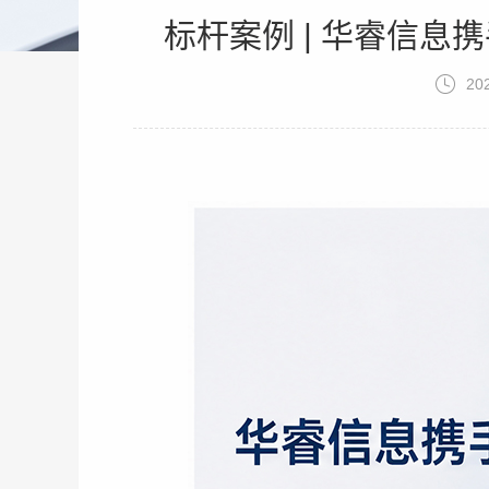
标杆案例 | 华睿信
20