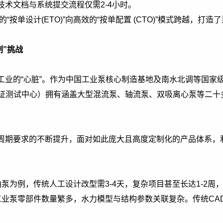
术文档与系统提交流程仅需2-4小时。
按单设计(ETO)”向高效的“按单配置 (CTO)”模式跨越，打
制”挑战
工业的“心脏”。作为中国工业泵核心制造基地及南水北调等国家
AS认证测试中心）拥有涵盖大型混流泵、轴流泵、双吸离心泵等二十
周期要求的不断提升，面对如此庞大且高度定制化的产品体系，
轴泵为例，传统人工设计改型需3-4天，复杂项目甚至长达1-2
型工业泵零部件数量繁多，水力模型与结构参数关联复杂。传统C