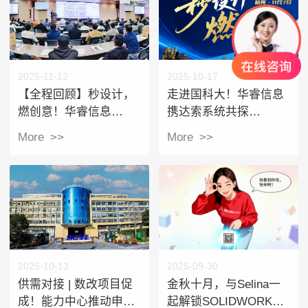
2025-11-12
2025-10-17
【全程回顾】秒设计，
走进国科大！华睿信息
燃创意！华睿信息
携达索系统共探
SOLIDWORKS 2026 新
SOLIDWORKS 2026 新
More >>
More >>
产品发布会杭州站圆满
产品发布会， 让AI设计
落幕，AI赋能开启智能
“秒”见真章！
设计新纪元！
2025-10-13
2025-09-30
供需对接 | 数改项目促
金秋十月，与Selina一
成！能力中心推动申新
起解锁SOLIDWORKS