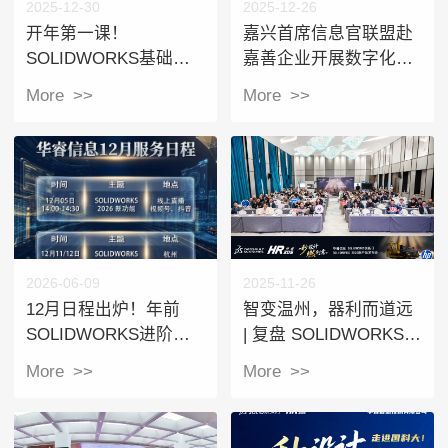
2025-12-30
2025-12-26
开年第一课！
嘉兴首席信息官联盟赴
SOLIDWORKS基础培
嘉善企业开展数字化转
训+3D数字化管理研讨
型学习交流活动
More >>
More >>
会邀您参加
2026-06-09
2025-11-26
12月日程出炉！年前
智变温州，器利而道远
SOLIDWORKS进阶机
| 复盘 SOLIDWORKS
会，抓紧上车！
2026 发布会：当工匠精
More >>
More >>
神遇上AI浪潮