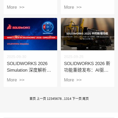
包装和华睿信息达成
的N种可能！（华睿信
More >>
More >>
PLM项目合作
息10月活动日程）
2025-09-30
2025-09-25
​SOLIDWORKS 2026
SOLIDWORKS 2026 新
Simulation 深度解析：
功能重磅发布：AI驱动
从结构到流体，开启仿
创新，加速您的设计未
More >>
More >>
真驱动设计新纪元。华
来。华睿信息技术有限
睿信息SOLIDWORKS
公司 作为
2026 新产品发布会（创
SOLIDWORKS官方授
首页
上一页
1
2
3
4
5
6
7
8
...
13
14
下一页
尾页
权增值经销商，将携手
达索系