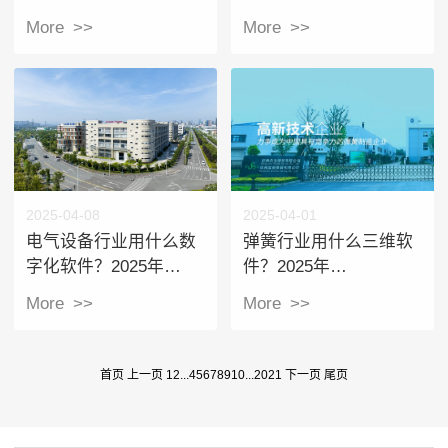
件？2025年
腾飞
More >>
More >>
SOLIDWORKS三维设
计软件在机器人、民用
外骨骼、医疗设备行业
运用案例：：华睿助力
程天科技数字化研发跃
迁
2025-04-08
2025-04-01
电气设备行业用什么数
弹簧行业用什么三维软
字化软件？2025年
件？2025年
SOLIDWORKS在电气
SOLIDWORKS在弹簧
More >>
More >>
设备行业数字化案
行业运用案例：杭州兴
例：，天安菁华携手华
发弹簧与华睿共筑数字
睿打造电气行业新范式
化实践
首页
上一页
1
2
...
4
5
6
7
8
9
10
...
20
21
下一页
尾页