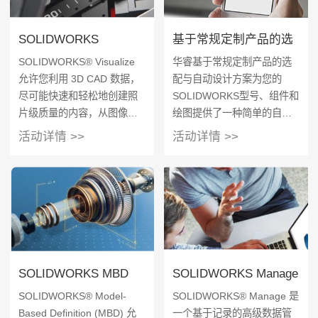
SOLIDWORKS
基于常规定制产品的选
Visualize
配与自动设计
SOLIDWORKS® Visualize
华睿基于常规定制产品的选
允许您利用 3D CAD 数据，
配与自动设计方案为您的
尽可能快速和轻松地创建照
SOLIDWORKS型号、组件和
片级质量的内容，从图像到
绘图提供了一种简单的自动
动画、交互式 Web 内容和沉
化方法。获取和重用设计、
活动详情 >>
活动详情 >>
浸式虚拟现实。让您的产品
制造和成本估算知识，以更
栩栩如生。SOLIDWORKS
快、更准确地交付定制产
Visualize 相当于您 CAD 数
品，而无需使用复杂的宏、
据的“相机”。 * 每个有效订阅
设计表或代码。 十几年来，
的 SOLIDWORKS
我们与SOLIDWORKS和工程
Professional 和 Premium 席
师密切合作，完善我们的技
位都附带了一个
术，使其成为SOLIDWORKS
SOLIDWORKS Visualize
理想的设计自动化工具。
SOLIDWORKS MBD
SOLIDWORKS Manage
Standard 席位
SOLIDWORKS® Model-
SOLIDWORKS® Manage 是
Based Definition (MBD) 允
一个基于记录的高级数据管