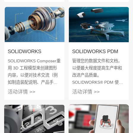
SOLIDWORKS 解决方案均
供了线性、非线性静态和动
支持与 SOLIDWORKS 3D
态分析功能。
CAD 的单窗口完全集成。因
此，所有SOLIDWORKS 产
品都使用相同的设计数据无
缝地协同工作，从而使每项
设计更改都会在所有应用程
SOLIDWORKS
SOLIDWORKS PDM
序中自动更新。
Composer
SOLIDWORKS Composer重
管理您的数据文件和文档，
用 3D 工程模型来创建图形
以便最大程度提高生产率和
内容，以便对技术交流（例
改进产品质量。
如制造装配说明、产品手
SOLIDWORKS® PDM 使您
册、安装说明、维修手册、
的团队可以安全存储设计数
活动详情 >>
活动详情 >>
培训指南、市场营销宣传册
据和编制其索引，以便进行
和销售投标书）中的流程和
快速检索，消除对于版本控
步骤进行说明
制和数据丢失的担忧，以及
在多个位置针对设计开展协
作