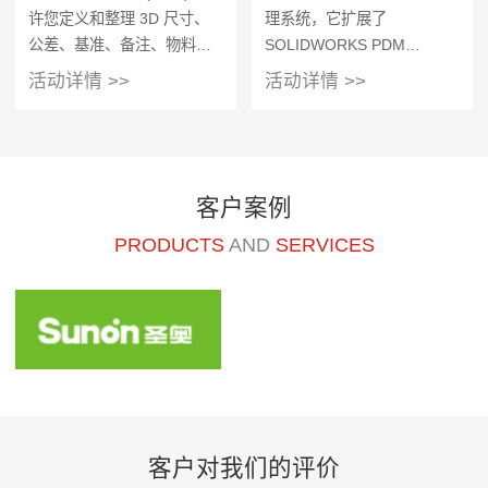
许您定义和整理 3D 尺寸、
理系统，它扩展了
公差、基准、备注、物料清
SOLIDWORKS PDM
单 (BOM) 及其他注解；自定
Professional 实现的全局文
活动详情 >>
活动详情 >>
义发布模板以满足制造要
件管理和应用程序集成，并
求，如零件或装配体规格、
包含了一套完整的功能，您
询价单 (RFQ) 和来料检查报
可以使用这些功能，并将它
告。您也可以发布为广泛接
们分发给贵企业的众多部门
受的格式，比如
客户案例
eDrawings®、STEP 242 和
PRODUCTS
AND
SERVICES
3D PDF，以便进行清晰的
3D 交流。 为了更轻松地采
纳基于模型的实践，每套
SOLIDWORKS Standard 中
均包含了多项便利功能。借
助 SOLIDWORKS
Standard，您可以标注 3D
零件或装配体，使用注解视
图组织 3D 定义，并直接以
客户对我们的评价