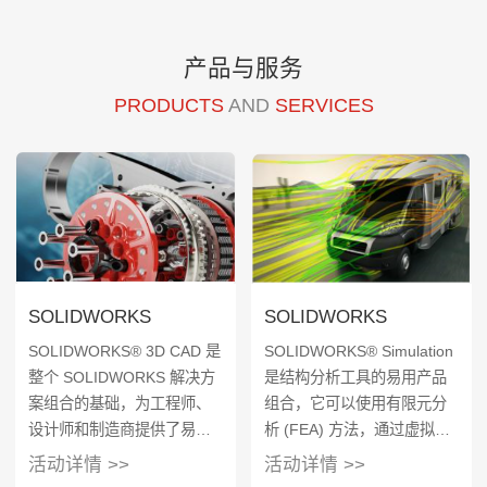
产品与服务
PRODUCTS
AND
SERVICES
SOLIDWORKS
SOLIDWORKS
Premium
Simulation
SOLIDWORKS® 3D CAD 是
SOLIDWORKS® Simulation
整个 SOLIDWORKS 解决方
是结构分析工具的易用产品
案组合的基础，为工程师、
组合，它可以使用有限元分
设计师和制造商提供了易于
析 (FEA) 方法，通过虚拟测
学习、极其强大的功能，可
试 CAD 模型来预测产品的真
活动详情 >>
活动详情 >>
用设计和交付产品。 所有
实物理行为。该产品组合提