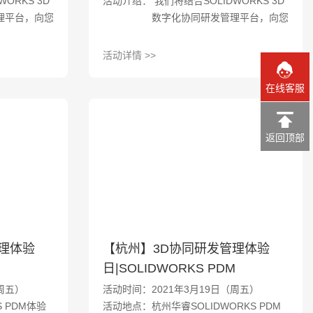
ORKS 3D
活动介绍： 我们将结合SOLIDWORKS 3D
理平台，向您
数字化协同研发管理平台，向您
的先进工具、
展现如何利用不同的先进工具、
策略实现以上
智能平台以及实施策略实现以上
活动详情 >>
您有这方面的
的关键目标。如果您有这方面的
快报名参与我
兴趣与想法，请赶快报名参与我
在线客服
活动。
们为您准备的体验活动。
返回顶部
理体验
【杭州】3D协同研发管理体验
M
日|SOLIDWORKS PDM
周五）
活动时间：2021年3月19日（周五）
 PDM体验
活动地点：杭州华睿SOLIDWORKS PDM