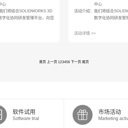
中心
中心
们将结合SOLIDWORKS 3D
活动介绍：我们将结合SOLIDW
数字化协同研发管理平台，向您
数字化协同研发管
展现如何利用不同的先进工具、
展现如何利用不同
智能平台以及实施策略实现以上
智能平台以及实施
活动详情 >>
的关键目标。如果您有这方面的
的关键目标。如果
兴趣与想法，请赶快报名参与我
兴趣与想法，请赶
们为您准备的体验活动。
们为您准备的体验
首页
上一页
1
2
3
4
5
6
下一页
尾页
软件试用
市场活动
Software trial
Marketing activ