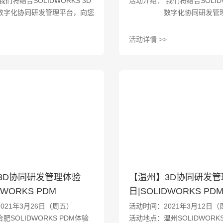
们将结合SOLIDWORKS 3D
活动介绍： 我们将结合SOLIDW
数字化协同研发管理平台，向您
数字化协同研发管
展现如何利用不同的先进工具、
展现如何利用不同
智能平台以及实施策略实现以上
智能平台以及实施
活动详情 >>
的关键目标。如果您有这方面的
的关键目标。如果
兴趣与想法，请赶快报名参与我
兴趣与想法，请赶
们为您准备的体验活动。
们为您准备的体验
3D协同研发管理体验
【温州】3D协同研发管
DWORKS PDM
日|SOLIDWORKS PD
021年3月26日（周五）
活动时间：2021年3月12日（
肥SOLIDWORKS PDM体验
活动地点：温州SOLIDWORKS