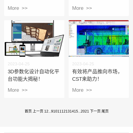
展！
More >>
More >>
2023-04-25
2023-04-25
3D参数化设计自动化平
有效将产品推向市场，
台功能大揭秘！
CST来助力！
More >>
More >>
首页
上一页
1
2
...
9
10
11
12
13
14
15
...
20
21
下一页
尾页